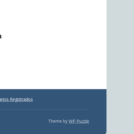
m
rios Registrados
Theme by
WP Puzzle